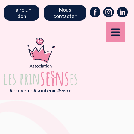
Faire un
Nous
don
contacter
#prévenir #soutenir #vivre